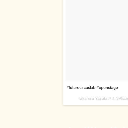
#futurecircuslab #openstage
Takahisa Yasuta
さん(@bal