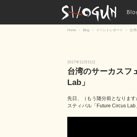
Blo
S
H
O
Home
Blog
イベントレポート
台湾の
G
U
N
投
2017年12月31日
稿
台湾のサーカスフェステ
日:
Lab」
先日、（もう随分前となりますが
スティバル「Future Circus