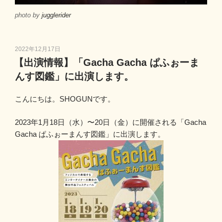
photo by
jugglerider
投
2022年12月17日
稿
【出演情報】「Gacha Gacha ぱふぉーま
日:
んす図鑑」に出演します。
こんにちは。SHOGUNです。
2023年1月18日（水）〜20日（金）に開催される「Gacha
Gacha ぱふぉーまんす図鑑」に出演します。