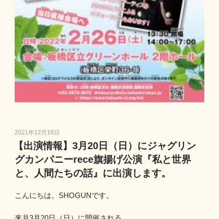
投
2021年12月16日
稿
【出演情報】3月20日（日）にジャグリン
日:
グカンパニーrece旗揚げ公演『私と世界
と、人間たちの話』に出演します。
こんにちは。SHOGUNです。
来月3月20日（日）に開催される、