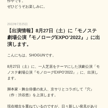
作中です。
ぜひどうぞお楽しみに。
投
2022年7月25日
稿
【出演情報】8月27日（土）に「モノステ
日:
劇場公演『モノローグEXPO’2022』」に出
演します。
こんにちは。SHOGUNです。
8月27日（土）に、一人芝居をテーマにした演劇公演「モ
ノステ劇場公演『モノローグEXPO’2022』」に、出演し
ます。
脚本家・舞台俳優の友人、京サリとコラボして『
穴
』
（作：渋谷悠）を上演します。
現在稽古を重ねているのですが、日々新しい発見があり