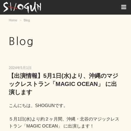
S
H
Home
Blog
O
G
Blog
U
N
投
2024年5月1日
稿
【出演情報】5月1日(水)より、沖縄のマジ
日:
ックレストラン「MAGIC OCEAN」 に出
演します
こんにちは、SHOGUNです。
５月1日(水)より約２ヶ月間、沖縄・北谷のマジックレス
トラン「MAGIC OCEAN」 に出演します！