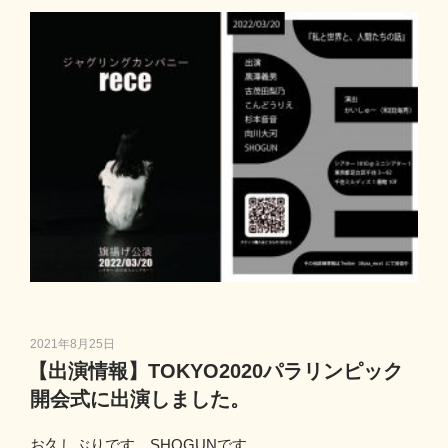
投
2021年8月25日
稿
【出演情報】TOKYO2020パラリンピック
日:
開会式に出演しました。
お久しぶりです。SHOGUNです。