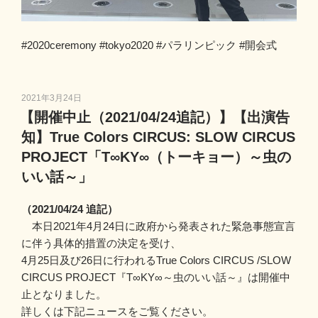
#2020ceremony #tokyo2020 #パラリンピック #開会式
投
2021年3月24日
稿
【開催中止（2021/04/24追記）】【出演告
日:
知】True Colors CIRCUS: SLOW CIRCUS
PROJECT「T∞KY∞（トーキョー）～虫の
いい話～」
（2021/04/24 追記）
本日2021年4月24日に政府から発表された緊急事態宣言
に伴う具体的措置の決定を受け、
4月25日及び26日に行われるTrue Colors CIRCUS /SLOW
CIRCUS PROJECT『T∞KY∞～虫のいい話～』は開催中
止となりました。
詳しくは下記ニュースをご覧ください。