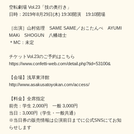
空転劇場 Vol.23「技の奥行き」
日時：2019年8月29日(木) 19:30開演 19:10開場
［出演］山村佑理 SAME SAME／おこたんぺ AYUMI
MAKi SHOGUN 八幡雄士
＊MC：未定
チケットVol.23のご予約はこちら
https://www.confetti-web.com/detail.php?tid=53100&
【会場】浅草東洋館
http://www.asakusatoyokan.com/access/
【料金】全席指定
前売：学生 2,000円 一般 3,000円
当日：3,000円（学生・一般共通）
※当日券の販売情報は公演前日までに公式SNSにてお知
らせします