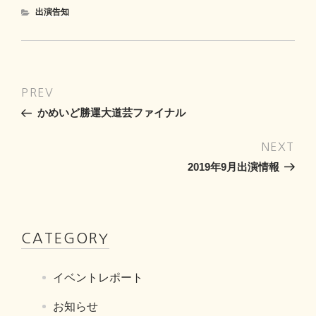
カ
出演告知
テ
ゴ
リ
ー
投
過
前
稿
去
かめいど勝運大道芸ファイナル
ナ
の
ビ
投
次
次
稿
ゲ
の
2019年9月出演情報
投
ー
稿
シ
ョ
CATEGORY
ン
イベントレポート
お知らせ