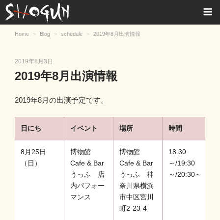
S
H
Home
Blog
schedule
2019年8月出演情報
O
G
投
2019年8月3日
U
稿
2019年8月出演情報
日:
N
2019年8月の出演予定です。
日にち
イベント
場所
時間
8月25日
博物館
博物館
18:30
（日）
Cafe & Bar
Cafe & Bar
～/19:30
うっふ 店
うっふ 神
～/20:30～
内パフォー
奈川県横浜
マンス
市中区宮川
町2-23-4